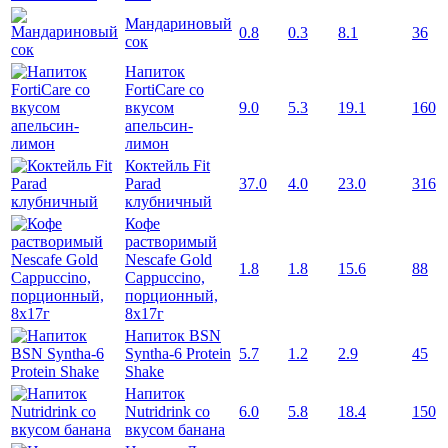
Мандариновый
0.8
0.3
8.1
36
сок
Напиток
FortiCare со
вкусом
9.0
5.3
19.1
160
апельсин-
лимон
Коктейль Fit
Parad
37.0
4.0
23.0
316
клубничный
Кофе
растворимый
Nescafe Gold
1.8
1.8
15.6
88
Cappuccino,
порционный,
8х17г
Напиток BSN
Syntha-6 Protein
5.7
1.2
2.9
45
Shake
Напиток
Nutridrink со
6.0
5.8
18.4
150
вкусом банана