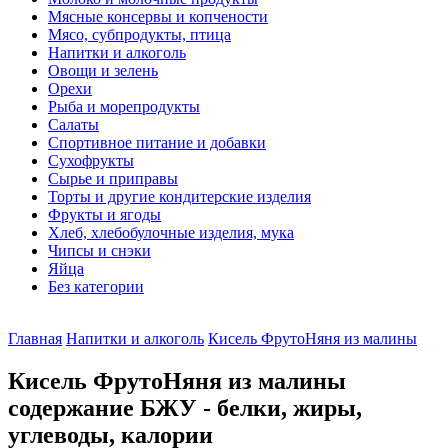
Мясные консервы и копчености
Мясо, субпродукты, птица
Напитки и алкоголь
Овощи и зелень
Орехи
Рыба и морепродукты
Салаты
Спортивное питание и добавки
Сухофрукты
Сырье и приправы
Торты и другие кондитерские изделия
Фрукты и ягоды
Хлеб, хлебобулочные изделия, мука
Чипсы и снэки
Яйца
Без категории
Главная
Напитки и алкоголь
Кисель ФрутоНяня из малины
Кисель ФрутоНяня из малины
содержание БЖУ - белки, жиры,
углеводы, калории