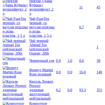
Нектар «Дары
Кубани»
11
45
мультифрукт, 2
л
Чай FuzeTea
черный, со
вкусом персика
6.7
28
и розы,
пластик, 1,5 л
Чай черный
Ahmad Tea
1
цейлонский
Orange, 200г
Черничный сок
0.0
1.0
8.0
38
Вермут Martini
0.0
0.0
16.0
140
Rose розовый
Кисель Леовит
Рецепт
здоровья
0.2
0.0
93.3
351
желудочный
нейтральный
Компотное