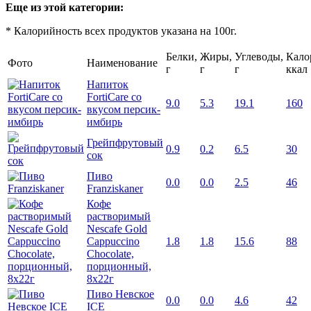
Еще из этой категории:
* Калорийность всех продуктов указана на 100г.
Белки,
Жиры,
Углеводы,
Кало
Фото
Наименование
г
г
г
ккал
Напиток
FortiCare со
9.0
5.3
19.1
160
вкусом персик-
имбирь
Грейпфрутовый
0.9
0.2
6.5
30
сок
Пиво
0.0
0.0
2.5
46
Franziskaner
Кофе
растворимый
Nescafe Gold
Cappuccino
1.8
1.8
15.6
88
Chocolate,
порционный,
8х22г
Пиво Невское
0.0
0.0
4.6
42
ICE