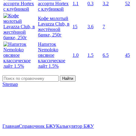
ассорти Hortex
1.1
0.3
3.2
52
с клубникой
Кофе молотый
Lavazza Club, в
15
3.6
7
жестённой
банке, 250г
Напиток
Nemoloko
овсяное
1.0
1.5
6.5
45
классическое
лайт 1.5%
Найти
Sitemap
Главная
Справочник БЖУ
Калькулятор БЖУ