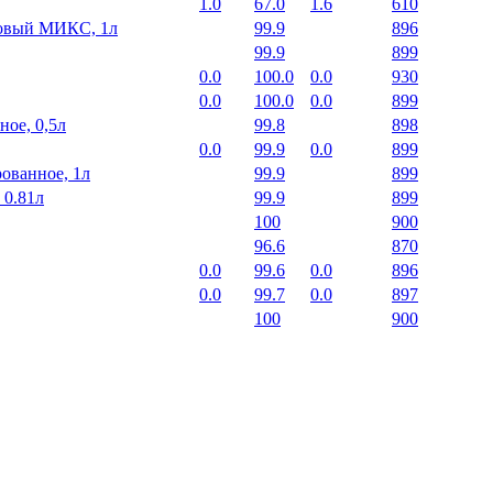
1.0
67.0
1.6
610
ковый МИКС, 1л
99.9
896
99.9
899
0.0
100.0
0.0
930
0.0
100.0
0.0
899
ое, 0,5л
99.8
898
0.0
99.9
0.0
899
ованное, 1л
99.9
899
 0.81л
99.9
899
100
900
96.6
870
0.0
99.6
0.0
896
0.0
99.7
0.0
897
100
900