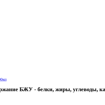
00мл
держание БЖУ - белки, жиры, углеводы, к