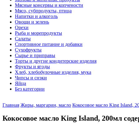
Мясные консервы и копчености
Мясо, субпродукты, птица
Напитки и алкоголь
Овощи и зелень
Орехи
Рыба и морепродукты
Салаты
Спортивное питание и добавки
Сухофрукты
Сырье и приправы
Торты и другие кондитерские изделия
Фрукты и ягоды
Хлеб, хлебобулочные изделия, мука
Чипсы и снэки
Яйца
Без категории
Главная
Жиры, маргарин, масло
Кокосовое масло King Island, 2
Кокосовое масло King Island, 200мл со