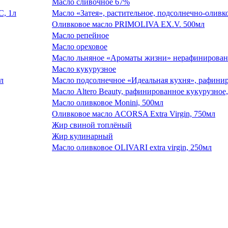
Масло сливочное 67%
Масло «Затея», растительное, подсолнечно-олив
Оливковое масло PRIMOLIVA ЕХ.V. 500мл
Масло репейное
Масло ореховое
Масло льняное «Ароматы жизни» нерафинированн
Масло кукурузное
Масло подсолнечное «Идеальная кухня», рафинир
Масло Altero Beauty, рафинированное кукурузное,
Масло оливковое Monini, 500мл
Оливковое масло ACORSA Extra Virgin, 750мл
Жир свиной топлёный
Жир кулинарный
Масло оливковое OLIVARI extra virgin, 250мл