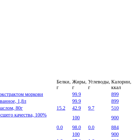
Белки,
Жиры,
Углеводы,
Калории,
г
г
г
ккал
экстрактом моркови
99.9
899
ванное, 1,8л
99.9
899
аслом, 80г
15.2
42.9
9.7
510
ысшего качества, 100%
100
900
0.0
98.0
0.0
884
100
900