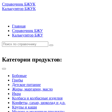
Справочник БЖУК
Калькулятор БЖУК
Главная
Справочник БЖУ
Калькулятор БЖУ
Категории продуктов:
Бобовые
Грибы
Детское питание
Жиры, маргарин, масло
Икра
Колбаса и колбасные изделия
Конфеты, сахар, шоколад и д.р.
Крупы и каши
Молоко и молочные продукты