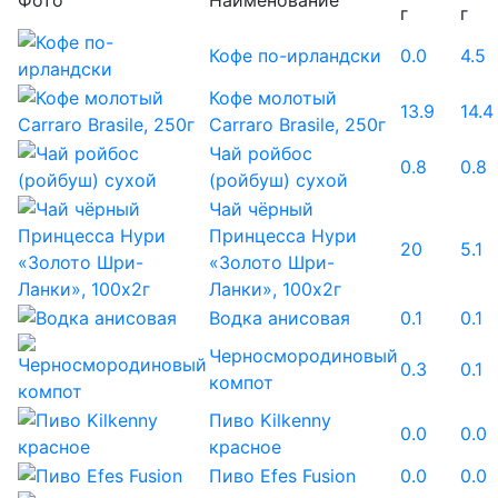
Фото
Наименование
г
г
Кофе по-ирландски
0.0
4.5
Кофе молотый
13.9
14.4
Carraro Brasile, 250г
Чай ройбос
0.8
0.8
(ройбуш) сухой
Чай чёрный
Принцесса Нури
20
5.1
«Золото Шри-
Ланки», 100х2г
Водка анисовая
0.1
0.1
Черносмородиновый
0.3
0.1
компот
Пиво Kilkenny
0.0
0.0
красное
Пиво Efes Fusion
0.0
0.0