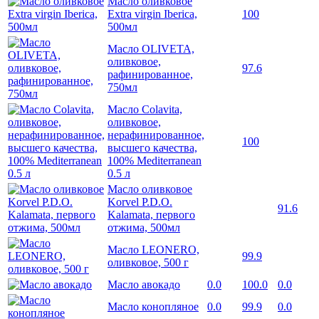
Масло оливковое
Extra virgin Iberica,
100
500мл
Масло OLIVETA,
оливковое,
97.6
рафинированное,
750мл
Масло Colavita,
оливковое,
нерафинированное,
100
высшего качества,
100% Mediterranean
0.5 л
Масло оливковое
Korvel P.D.O.
91.6
Kalamata, первого
отжима, 500мл
Масло LEONERO,
99.9
оливковое, 500 г
Масло авокадо
0.0
100.0
0.0
Масло конопляное
0.0
99.9
0.0