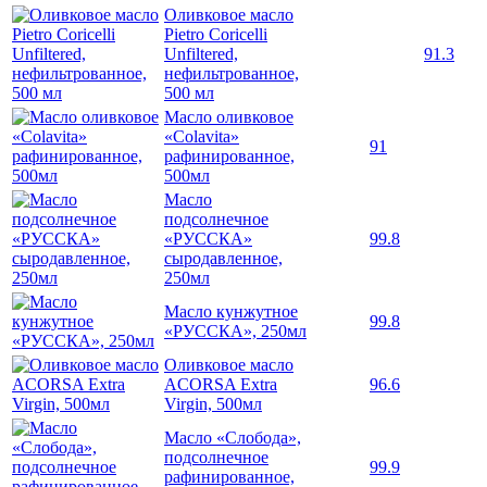
Оливковое масло
Pietro Coricelli
Unfiltered,
91.3
нефильтрованное,
500 мл
Масло оливковое
«Colavita»
91
рафинированное,
500мл
Масло
подсолнечное
«РУССКА»
99.8
сыродавленное,
250мл
Масло кунжутное
99.8
«РУССКА», 250мл
Оливковое масло
ACORSA Extra
96.6
Virgin, 500мл
Масло «Слобода»,
подсолнечное
99.9
рафинированное,