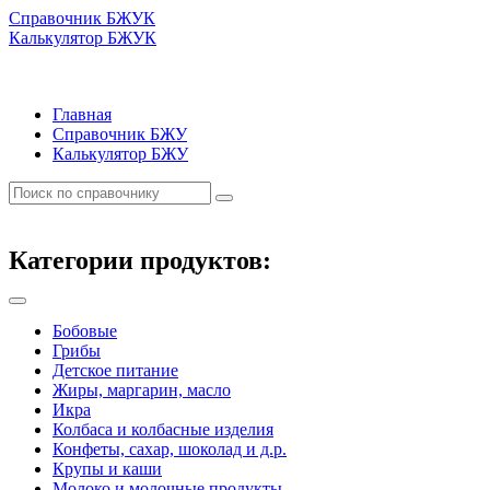
Справочник БЖУК
Калькулятор БЖУК
Главная
Справочник БЖУ
Калькулятор БЖУ
Категории продуктов:
Бобовые
Грибы
Детское питание
Жиры, маргарин, масло
Икра
Колбаса и колбасные изделия
Конфеты, сахар, шоколад и д.р.
Крупы и каши
Молоко и молочные продукты