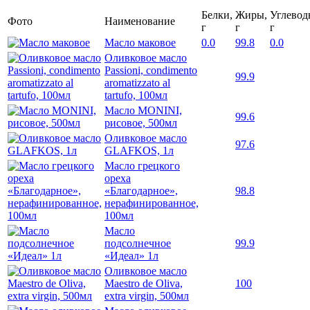
Белки,
Жиры,
Углевод
Фото
Наименование
г
г
г
Масло маковое
0.0
99.8
0.0
Оливковое масло
Passioni, condimento
99.9
aromatizzato al
tartufo, 100мл
Масло MONINI,
99.6
рисовое, 500мл
Оливковое масло
97.6
GLAFKOS, 1л
Масло грецкого
ореха
«Благодарное»,
98.8
нерафинированное,
100мл
Масло
подсолнечное
99.9
«Идеал» 1л
Оливковое масло
Maestro de Oliva,
100
extra virgin, 500мл