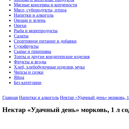
Мясные консервы и копчености
Мясо, субпродукты, птица
Напитки и алкоголь
Овощи и зелень
Орехи
Рыба и морепродукты
Салаты
Спортивное питание и добавки
Сухофрукты
Сырье и приправы
Торты и другие кондитерские изделия
Фрукты и ягоды
Хлеб, хлебобулочные изделия, мука
Чипсы и снэки
Яйца
Без категории
Главная
Напитки и алкоголь
Нектар «Удачный день» морковь, 1
Нектар «Удачный день» морковь, 1 л с