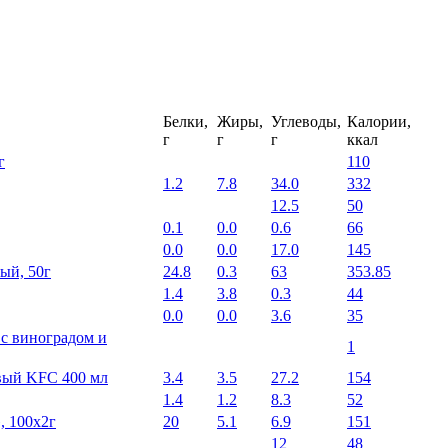
Белки,
Жиры,
Углеводы,
Калории,
г
г
г
ккал
г
110
1.2
7.8
34.0
332
12.5
50
0.1
0.0
0.6
66
0.0
0.0
17.0
145
ый, 50г
24.8
0.3
63
353.85
1.4
3.8
0.3
44
0.0
0.0
3.6
35
 c виноградом и
1
вый KFC 400 мл
3.4
3.5
27.2
154
1.4
1.2
8.3
52
, 100х2г
20
5.1
6.9
151
12
48