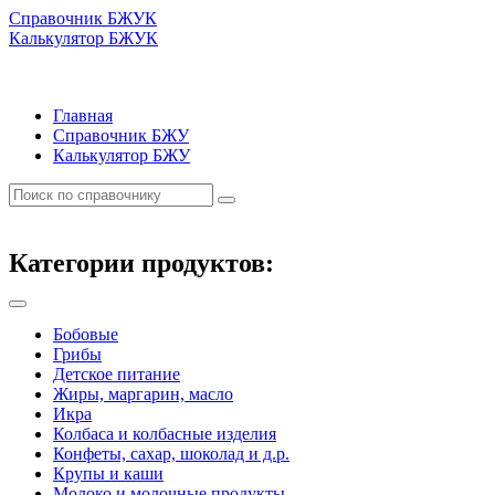
Справочник БЖУК
Калькулятор БЖУК
Главная
Справочник БЖУ
Калькулятор БЖУ
Категории продуктов:
Бобовые
Грибы
Детское питание
Жиры, маргарин, масло
Икра
Колбаса и колбасные изделия
Конфеты, сахар, шоколад и д.р.
Крупы и каши
Молоко и молочные продукты