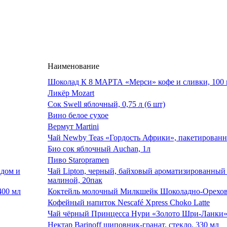
Наименование
Шоколад К 8 МАРТА «Мерси» кофе и сливки, 100 
Ликёр Mozart
Сок Swell яблочный, 0,75 л (6 шт)
Вино белое сухое
Вермут Martini
Чай Newby Teas «Гордость Африки», пакетированн
Био сок яблочный Auchan, 1л
Пиво Staropramen
Чай Lipton, черный, байховый ароматизированный
малиной, 20пак
Коктейль молочный Милкшейк Шоколадно-Орехо
Кофейный напиток Nescafé Xpress Choko Latte
Чай чёрный Принцесса Нури «Золото Шри-Ланки»
Нектар Barinoff шиповник-гранат, стекло, 330 мл