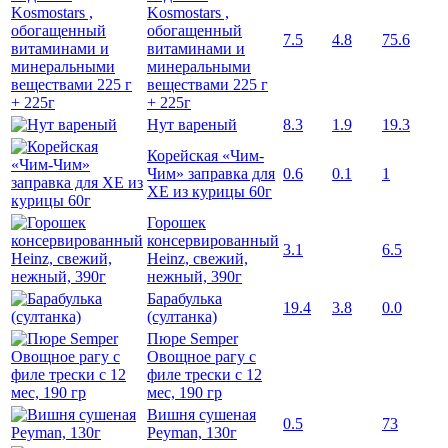
Kosmostars ,
обогащенный
7.5
4.8
75.6
витаминами и
минеральными
веществами 225 г
+ 225г
Нут вареный
8.3
1.9
19.3
Корейская «Чим-
Чим» заправка для
0.6
0.1
1
ХЕ из курицы 60г
Горошек
консервированный
3.1
6.5
Heinz, свежий,
нежный, 390г
Барабулька
19.4
3.8
0.0
(султанка)
Пюре Semper
Овощное рагу с
филе трески с 12
мес, 190 гр
Вишня сушеная
0.5
73
Peyman, 130г