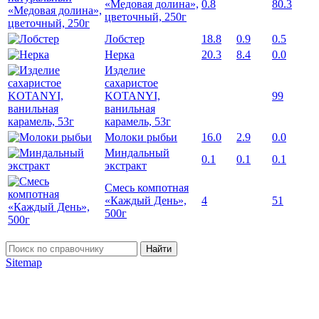
«Медовая долина»,
0.8
80.3
цветочный, 250г
Лобстер
18.8
0.9
0.5
Нерка
20.3
8.4
0.0
Изделие
сахаристое
KOTANYI,
99
ванильная
карамель, 53г
Молоки рыбьи
16.0
2.9
0.0
Миндальный
0.1
0.1
0.1
экстракт
Смесь компотная
«Каждый День»,
4
51
500г
Найти
Sitemap