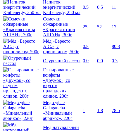
Напиток
энергитический
0.5
0.5
11
Kaif energy, 250 мл
Семечки
обжаренные
25
52
17
«Красная птица
АШАН», 300г
Мёд «Бересто
А.С.», с
0.8
80.3
прополисом, 500г
Огуречный рассол
0.0
0.0
0.3
Глазированные
конфеты
«Дружок», со
вкусом
ирландских
сливок, 200г
Мед-суфле
Galagancha
1
1.8
78.5
«Миндальный
абрикос», 220г
Мёд натуральный