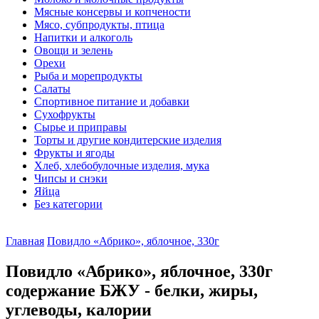
Мясные консервы и копчености
Мясо, субпродукты, птица
Напитки и алкоголь
Овощи и зелень
Орехи
Рыба и морепродукты
Салаты
Спортивное питание и добавки
Сухофрукты
Сырье и приправы
Торты и другие кондитерские изделия
Фрукты и ягоды
Хлеб, хлебобулочные изделия, мука
Чипсы и снэки
Яйца
Без категории
Главная
Повидло «Абрико», яблочное, 330г
Повидло «Абрико», яблочное, 330г
содержание БЖУ - белки, жиры,
углеводы, калории