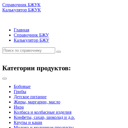
Справочник БЖУК
Калькулятор БЖУК
Главная
Справочник БЖУ
Калькулятор БЖУ
Категории продуктов:
Бобовые
Грибы
Детское питание
Жиры, маргарин, масло
Икра
Колбаса и колбасные изделия
Конфеты, сахар, шоколад и д.р.
Крупы и каши
Молоко и молочные продукты