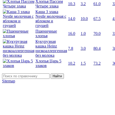
Хлопья Пассим
10.3
3.2
61.0
3
Четыре злака
Каша 3 злака
Nestle молочная с
14.0
10.0
67.5
4
яблоком и
грушей
Пшеничные
16.0
1.0
70.0
3
хлопья
Кукурузная
кашка Heinz
7.8
3.0
80.4
3
низкоаллергенная
без молока
Хлопья Царь 5
10.2
1.5
73.2
3
злаков
Найти
Sitemap