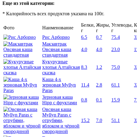
Еще из этой категории:
* Калорийность всех продуктов указана на 100г.
Белки,
Жиры,
Углеводы,
К
Фото
Наименование
г
г
г
к
Рис Арборио
6.5
0.7
75.4
3
Макзавтрак
Овсяная каша
4.0
4.0
23.0
1
стандартная
Кукурузные
хлопья Алтайская
8.3
1.2
75.0
3
сказка
Каша 4-х
зерновая Myllyn
11.4
2.8
61.1
3
Paras
Зерновая каша
0.8
0.1
15.9
7
Hipp с фруктами
Овсяная каша
Myllyn Paras с
отрубями,
15.2
7.0
51.1
3
яблоком и чёрной
смородиной