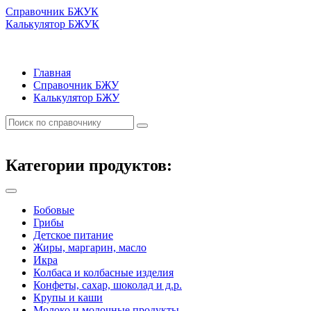
Справочник БЖУК
Калькулятор БЖУК
Главная
Справочник БЖУ
Калькулятор БЖУ
Категории продуктов:
Бобовые
Грибы
Детское питание
Жиры, маргарин, масло
Икра
Колбаса и колбасные изделия
Конфеты, сахар, шоколад и д.р.
Крупы и каши
Молоко и молочные продукты