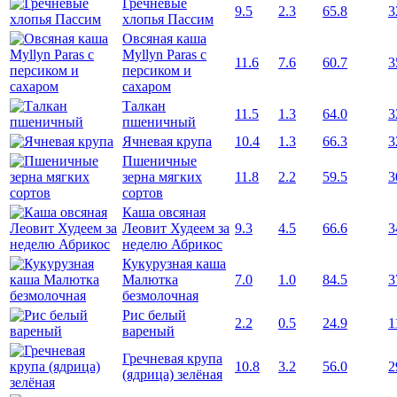
Гречневые
9.5
2.3
65.8
3
хлопья Пассим
Овсяная каша
Myllyn Paras с
11.6
7.6
60.7
3
персиком и
сахаром
Талкан
11.5
1.3
64.0
3
пшеничный
Ячневая крупа
10.4
1.3
66.3
3
Пшеничные
зерна мягких
11.8
2.2
59.5
3
сортов
Каша овсяная
Леовит Худеем за
9.3
4.5
66.6
3
неделю Абрикос
Кукурузная каша
Малютка
7.0
1.0
84.5
3
безмолочная
Рис белый
2.2
0.5
24.9
1
вареный
Гречневая крупа
10.8
3.2
56.0
2
(ядрица) зелёная