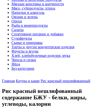
Мясные консервы и копчености
Мясо, субпродукты, птица
Напитки и алкоголь
Овощи и зелень
Орехи
Рыба и морепродукты
Салаты
Спортивное питание и добавки
Сухофрукты
Сырье и приправы
Торты и другие кондитерские изделия
Фрукты и ягоды
Хлеб, хлебобулочные изделия, мука
Чипсы и снэки
Яйца
Без категории
Главная
Крупы и каши
Рис красный нешлифованный
Рис красный нешлифованный
содержание БЖУ - белки, жиры,
углеводы, калории