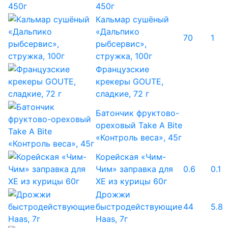
450г
Кальмар сушёный
«Дальпико
70
1
рыбсервис»,
стружка, 100г
Французские
крекеры GOUTE,
сладкие, 72 г
Батончик фруктово-
ореховый Take A Bite
«Контроль веса», 45г
Корейская «Чим-
Чим» заправка для
0.6
0.1
ХЕ из курицы 60г
Дрожжи
быстродействующие
44
5.8
Haas, 7г