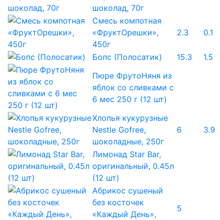
шоколад, 70г
Смесь компотная
«ФруктОрешки»,
2.3
0.1
450г
Бопс (Полосатик)
15.3
1.5
Пюре ФрутоНяня из
яблок со сливками с
6 мес 250 г (12 шт)
Хлопья кукурузные
Nestle Gofree,
6
3.9
шоколадные, 250г
Лимонад Star Bar,
оригинальный, 0.45л
(12 шт)
Абрикос сушеный
без косточек
5
«Каждый День»,