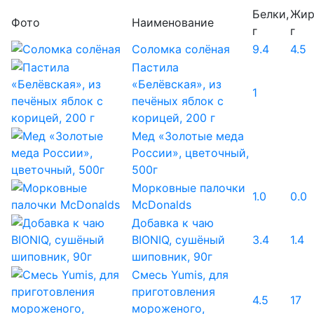
Белки,
Жир
Фото
Наименование
г
г
Соломка солёная
9.4
4.5
Пастила
«Белёвская», из
1
печёных яблок с
корицей, 200 г
Мед «Золотые меда
России», цветочный,
500г
Морковные палочки
1.0
0.0
McDonalds
Добавка к чаю
BIONIQ, сушёный
3.4
1.4
шиповник, 90г
Смесь Yumis, для
приготовления
4.5
17
мороженого,