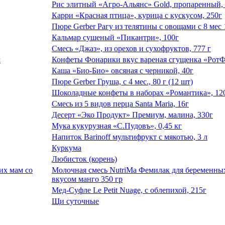
Рис элитный «Агро-Альянс» Gold, пропаренный,
Карри «Красная птица», курица с кускусом, 250г
Пюре Gerber Рагу из телятины с овощами с 8 мес 
Кальмар сушеный «Пикантри», 100г
Смесь «Джаз», из орехов и сухофруктов, 777 г
Конфеты Фонарики вкус вареная сгущенка «РотФ
Каша «Био-Био» овсяная с черникой, 40г
Пюре Gerber Груша, с 4 мес., 80 г (12 шт)
Шоколадные конфеты в наборах «Романтика», 12
Смесь из 5 видов перца Santa Maria, 16г
Десерт «Эко Продукт» Премиум, малина, 330г
Мука кукурузная «С.Пудовъ», 0,45 кг
Напиток Barinoff мультифрукт с мякотью, 3 л
Куркума
Любисток (корень)
Молочная смесь NutriMa Фемилак для беременны
вкусом манго 350 гр
Мед-Суфле Le Petit Nuage, с облепихой, 215г
Щи суточные