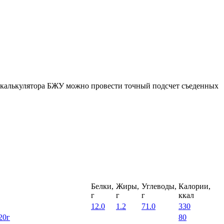
ю калькулятора БЖУ можно провести точный подсчет съеденных
Белки,
Жиры,
Углеводы,
Калории,
г
г
г
ккал
12.0
1.2
71.0
330
20г
80