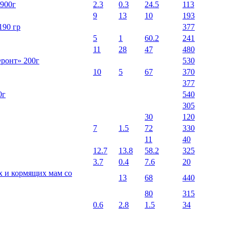
 900г
2.3
0.3
24.5
113
9
13
10
193
190 гр
377
5
1
60.2
241
11
28
47
480
ронт» 200г
530
10
5
67
370
377
0г
540
305
30
120
7
1.5
72
330
11
40
12.7
13.8
58.2
325
3.7
0.4
7.6
20
х и кормящих мам со
13
68
440
80
315
0.6
2.8
1.5
34