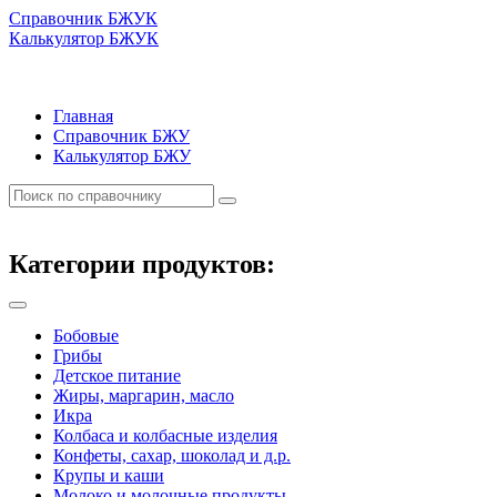
Справочник БЖУК
Калькулятор БЖУК
Главная
Справочник БЖУ
Калькулятор БЖУ
Категории продуктов:
Бобовые
Грибы
Детское питание
Жиры, маргарин, масло
Икра
Колбаса и колбасные изделия
Конфеты, сахар, шоколад и д.р.
Крупы и каши
Молоко и молочные продукты