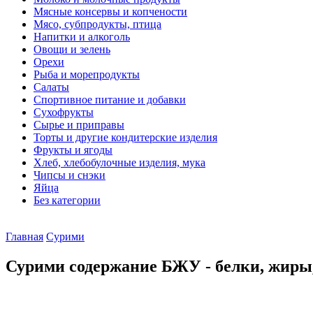
Мясные консервы и копчености
Мясо, субпродукты, птица
Напитки и алкоголь
Овощи и зелень
Орехи
Рыба и морепродукты
Салаты
Спортивное питание и добавки
Сухофрукты
Сырье и приправы
Торты и другие кондитерские изделия
Фрукты и ягоды
Хлеб, хлебобулочные изделия, мука
Чипсы и снэки
Яйца
Без категории
Главная
Сурими
Сурими содержание БЖУ - белки, жиры,