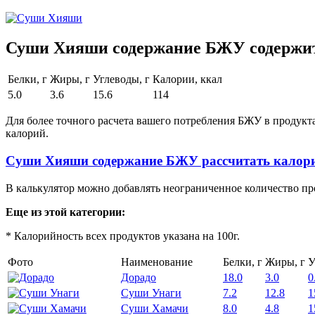
Суши Хияши содержание БЖУ содержит 
Белки, г
Жиры, г
Углеводы, г
Калории, ккал
5.0
3.6
15.6
114
Для более точного расчета вашего потребления БЖУ в продукт
калорий.
Суши Хияши содержание БЖУ рассчитать калор
В калькулятор можно добавлять неограниченное количество пр
Еще из этой категории:
* Калорийность всех продуктов указана на 100г.
Фото
Наименование
Белки, г
Жиры, г
У
Дорадо
18.0
3.0
0
Суши Унаги
7.2
12.8
1
Суши Хамачи
8.0
4.8
1