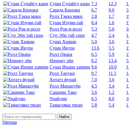
Суши Супайсу кани
7.3
12.3
1
Сарада Киноки
6.7
9.0
3
Ролл Тэкка маки
2.8
1.7
1
Суши Изуми-тай
8.4
1.6
1
Ролл Рок-н-ролл
5.3
5.6
1
Суп Эби тай сиро
4.7
2.4
1
Суши Хияши
5.0
3.6
1
Суши Икура
13.6
5.5
1
Ролл Овара
6.5
5.9
1
Нинику эби
8.2
13.4
5
Суши Инари хамачи
9.6
10.0
1
Ролл Тануки
9.7
11.5
1
Хотатэ фурай
7.0
3.6
1
Ролл Манацуби
4.5
3.4
1
Сашими Тако
5.6
1.2
1
Унайдзю
6.5
8.0
1
Тамагояки тяхан
5.8
5.4
1
Найти
Sitemap