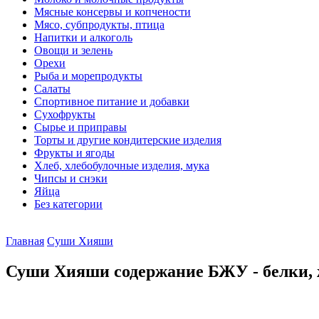
Мясные консервы и копчености
Мясо, субпродукты, птица
Напитки и алкоголь
Овощи и зелень
Орехи
Рыба и морепродукты
Салаты
Спортивное питание и добавки
Сухофрукты
Сырье и приправы
Торты и другие кондитерские изделия
Фрукты и ягоды
Хлеб, хлебобулочные изделия, мука
Чипсы и снэки
Яйца
Без категории
Главная
Суши Хияши
Суши Хияши содержание БЖУ - белки, 