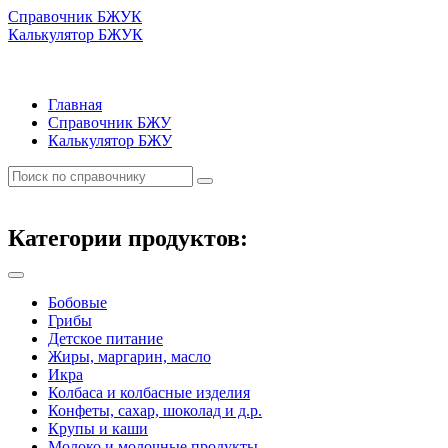
Справочник БЖУК
Калькулятор БЖУК
Главная
Справочник БЖУ
Калькулятор БЖУ
Категории продуктов:
Бобовые
Грибы
Детское питание
Жиры, маргарин, масло
Икра
Колбаса и колбасные изделия
Конфеты, сахар, шоколад и д.р.
Крупы и каши
Молоко и молочные продукты