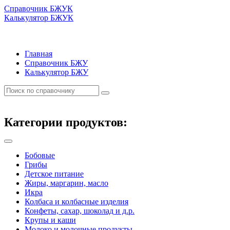
Справочник БЖУК
Калькулятор БЖУК
Главная
Справочник БЖУ
Калькулятор БЖУ
Категории продуктов:
Бобовые
Грибы
Детское питание
Жиры, маргарин, масло
Икра
Колбаса и колбасные изделия
Конфеты, сахар, шоколад и д.р.
Крупы и каши
Молоко и молочные продукты