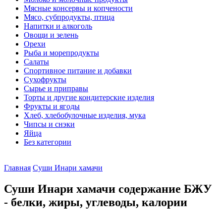
Мясные консервы и копчености
Мясо, субпродукты, птица
Напитки и алкоголь
Овощи и зелень
Орехи
Рыба и морепродукты
Салаты
Спортивное питание и добавки
Сухофрукты
Сырье и приправы
Торты и другие кондитерские изделия
Фрукты и ягоды
Хлеб, хлебобулочные изделия, мука
Чипсы и снэки
Яйца
Без категории
Главная
Суши Инари хамачи
Суши Инари хамачи содержание БЖУ
- белки, жиры, углеводы, калории