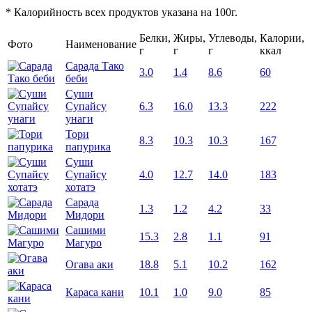
* Калорийность всех продуктов указана на 100г.
Белки,
Жиры,
Углеводы,
Калории,
Фото
Наименование
г
г
г
ккал
Сарада Тако
3.0
1.4
8.6
60
беби
Суши
Супайсу
6.3
16.0
13.3
222
унаги
Тори
8.3
10.3
10.3
167
папурика
Суши
Супайсу
4.0
12.7
14.0
183
хотатэ
Сарада
1.3
1.2
4.2
33
Мидори
Сашими
15.3
2.8
1.1
91
Магуро
Огава аки
18.8
5.1
10.2
162
Караса кани
10.1
1.0
9.0
85