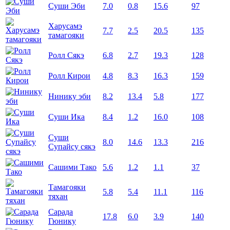
Суши Эби
7.0
0.8
15.6
97
Харусамэ
7.7
2.5
20.5
135
тамагояки
Ролл Сякэ
6.8
2.7
19.3
128
Ролл Кирои
4.8
8.3
16.3
159
Нинику эби
8.2
13.4
5.8
177
Суши Ика
8.4
1.2
16.0
108
Суши
8.0
14.6
13.3
216
Супайсу сякэ
Сашими Тако
5.6
1.2
1.1
37
Тамагояки
5.8
5.4
11.1
116
тяхан
Сарада
17.8
6.0
3.9
140
Гюнику