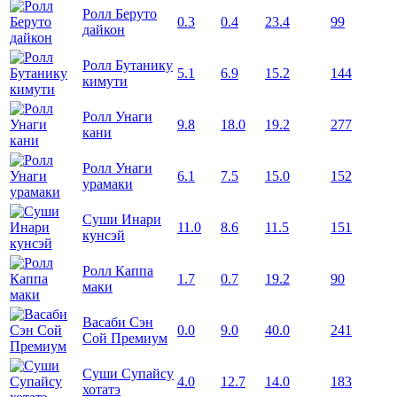
Ролл Беруто
0.3
0.4
23.4
99
дайкон
Ролл Бутанику
5.1
6.9
15.2
144
кимути
Ролл Унаги
9.8
18.0
19.2
277
кани
Ролл Унаги
6.1
7.5
15.0
152
урамаки
Суши Инари
11.0
8.6
11.5
151
кунсэй
Ролл Каппа
1.7
0.7
19.2
90
маки
Васаби Сэн
0.0
9.0
40.0
241
Сой Премиум
Суши Супайсу
4.0
12.7
14.0
183
хотатэ