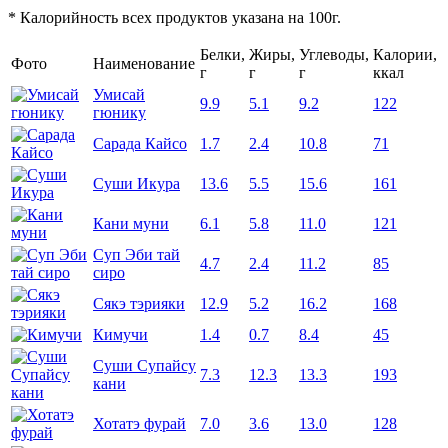
* Калорийность всех продуктов указана на 100г.
Белки,
Жиры,
Углеводы,
Калории,
Фото
Наименование
г
г
г
ккал
Умисай
9.9
5.1
9.2
122
гюнику
Сарада Кайсо
1.7
2.4
10.8
71
Суши Икура
13.6
5.5
15.6
161
Кани муни
6.1
5.8
11.0
121
Суп Эби тай
4.7
2.4
11.2
85
сиро
Сякэ тэрияки
12.9
5.2
16.2
168
Кимучи
1.4
0.7
8.4
45
Суши Супайсу
7.3
12.3
13.3
193
кани
Хотатэ фурай
7.0
3.6
13.0
128