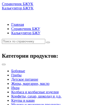
Справочник БЖУК
Калькулятор БЖУК
Главная
Справочник БЖУ
Калькулятор БЖУ
Категории продуктов:
Бобовые
Грибы
Детское питание
Жиры, маргарин, масло
Икра
Колбаса и колбасные изделия
Конфеты, сахар, шоколад и д.р.
Крупы и каши
Молоко и молочные продукты