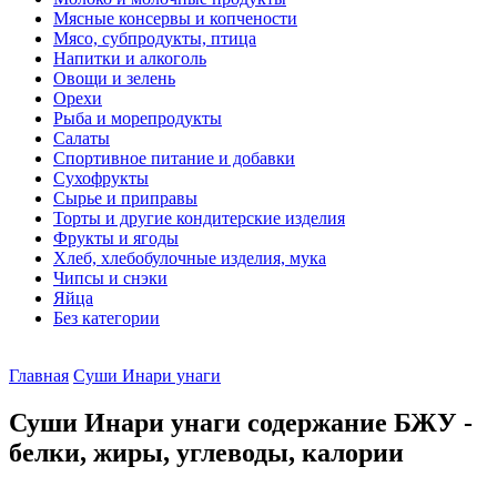
Мясные консервы и копчености
Мясо, субпродукты, птица
Напитки и алкоголь
Овощи и зелень
Орехи
Рыба и морепродукты
Салаты
Спортивное питание и добавки
Сухофрукты
Сырье и приправы
Торты и другие кондитерские изделия
Фрукты и ягоды
Хлеб, хлебобулочные изделия, мука
Чипсы и снэки
Яйца
Без категории
Главная
Суши Инари унаги
Суши Инари унаги содержание БЖУ -
белки, жиры, углеводы, калории