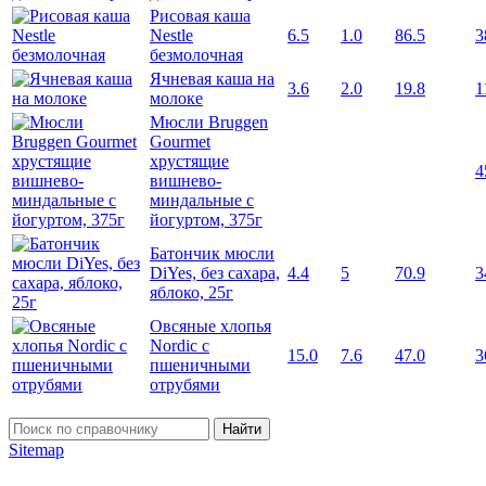
Рисовая каша
Nestle
6.5
1.0
86.5
3
безмолочная
Ячневая каша на
3.6
2.0
19.8
1
молоке
Мюсли Bruggen
Gourmet
хрустящие
4
вишнево-
миндальные с
йогуртом, 375г
Батончик мюсли
DiYes, без сахара,
4.4
5
70.9
3
яблоко, 25г
Овсяные хлопья
Nordic с
15.0
7.6
47.0
3
пшеничными
отрубями
Найти
Sitemap