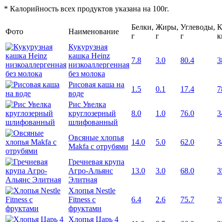
* Калорийность всех продуктов указана на 100г.
Белки,
Жиры,
Углеводы,
К
Фото
Наименование
г
г
г
к
Кукурузная
кашка Heinz
7.8
3.0
80.4
3
низкоаллергенная
без молока
Рисовая каша на
1.5
0.1
17.4
7
воде
Рис Увелка
круглозерный
8.0
1.0
76.0
3
шлифованный
Овсяные хлопья
14.0
5.0
62.0
3
Makfa с отрубями
Гречневая крупа
Агро-Альянс
13.0
3.0
68.0
3
Элитная
Хлопья Nestle
Fitness с
6.4
2.6
75.7
3
фруктами
Хлопья Царь 4