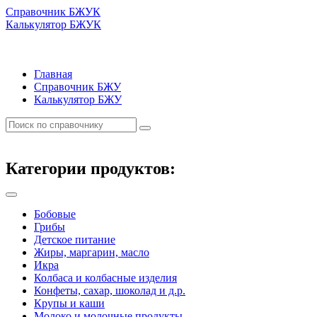
Справочник БЖУК
Калькулятор БЖУК
Главная
Справочник БЖУ
Калькулятор БЖУ
Категории продуктов:
Бобовые
Грибы
Детское питание
Жиры, маргарин, масло
Икра
Колбаса и колбасные изделия
Конфеты, сахар, шоколад и д.р.
Крупы и каши
Молоко и молочные продукты