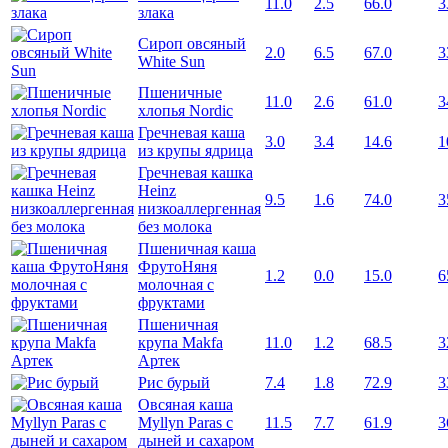
11.0
2.5
66.0
3
злака
Сироп овсяный
2.0
6.5
67.0
3
White Sun
Пшеничные
11.0
2.6
61.0
3
хлопья Nordic
Гречневая каша
3.0
3.4
14.6
1
из крупы ядрица
Гречневая кашка
Heinz
9.5
1.6
74.0
3
низкоаллергенная
без молока
Пшеничная каша
ФрутоНяня
1.2
0.0
15.0
6
молочная с
фруктами
Пшеничная
крупа Makfa
11.0
1.2
68.5
3
Артек
Рис бурый
7.4
1.8
72.9
3
Овсяная каша
Myllyn Paras с
11.5
7.7
61.9
3
дыней и сахаром