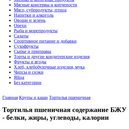
Мясные консервы и копчености
Мясо, субпродукты, птица
Напитки и алкоголь
Овощи и зелень
Орехи
Рыба и морепродукты
Салаты
Спортивное питание и добавки
Сухофрукты
Сырье и приправы
Торты и другие кондитерские изделия
Фрукты и ягоды
Хлеб, хлебобулочные изделия, мука
Чипсы и снэки
Яйца
Без категории
Главная
Крупы и каши
Тортилья пшеничная
Тортилья пшеничная содержание БЖУ
- белки, жиры, углеводы, калории