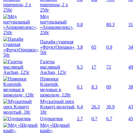
пшеницы, 2 х
250г
Мёд
натуральный
0.8
80.3
31
«Апикомплекс»,
250г
Папайя сушеная
«ФруктОрешки»,
3.8
65
0.9
34
50г
Галеты
масляный
6.5
17
72
49
Auchan, 125г
Пряники
Kopernik,
6.1
8.3
69
38
медовые в
шоколаде, 128г
Мускатный орех
Kotanyi молотый,
6.4
26.3
30.9
43
18г
Одуванчик
2.7
0.7
6.7
45
Мёд «Щедрый
край»,