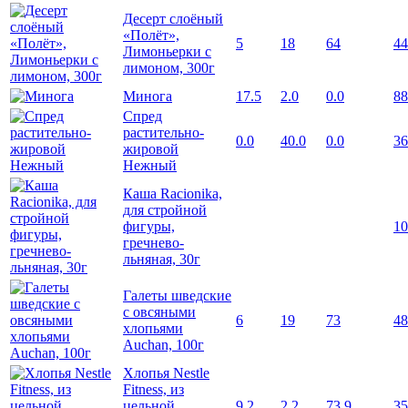
Десерт слоёный
«Полёт»,
5
18
64
44
Лимоньерки с
лимоном, 300г
Минога
17.5
2.0
0.0
88
Спред
растительно-
0.0
40.0
0.0
36
жировой
Нежный
Каша Racionika,
для стройной
фигуры,
10
гречнево-
льняная, 30г
Галеты шведские
с овсяными
6
19
73
48
хлопьями
Auchan, 100г
Хлопья Nestle
Fitness, из
цельной
9.2
2.2
73.9
35