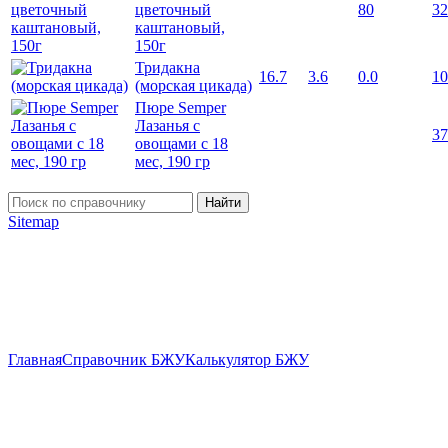
цветочный
80
32
каштановый,
150г
Тридакна
16.7
3.6
0.0
10
(морская цикада)
Пюре Semper
Лазанья с
37
овощами c 18
мес, 190 гр
Найти
Sitemap
Главная
Справочник БЖУ
Калькулятор БЖУ