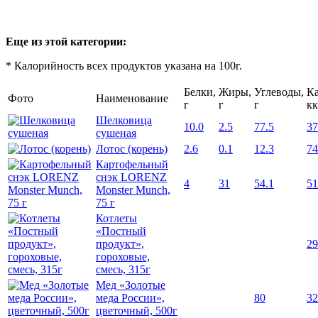
Еще из этой категории:
* Калорийность всех продуктов указана на 100г.
Белки,
Жиры,
Углеводы,
Ка
Фото
Наименование
г
г
г
кк
Шелковица
10.0
2.5
77.5
37
сушеная
Лотос (корень)
2.6
0.1
12.3
74
Картофельный
снэк LORENZ
4
31
54.1
51
Monster Munch,
75 г
Котлеты
«Постный
продукт»,
29
гороховые,
смесь, 315г
Мед «Золотые
меда России»,
80
32
цветочный, 500г