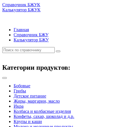
Справочник БЖУК
Калькулятор БЖУК
Главная
Справочник БЖУ
Калькулятор БЖУ
Категории продуктов:
Бобовые
Грибы
Детское питание
Жиры, маргарин, масло
Икра
Колбаса и колбасные изделия
Конфеты, сахар, шоколад и д.р.
Крупы и каши
Молоко и молочные продукты