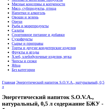
Мясные консервы и копчености
Мясо, субпродукты, птица
Напитки и алкоголь
Овощи и зелень
Орехи
Рыба и морепродукты
Салаты
Спортивное питание и добавки
Сухофрукты
Сырье и приправы
Торты и другие кондитерские изделия
Фрукты и ягоды
Хлеб, хлебобулочные изделия, мука
Чипсы и снэки
Яйца
Без категории
Главная
Энергетический напиток S.O.V.A., натуральный, 0,5
л
Энергетический напиток S.O.V.A.,
натуральный, 0,5 л содержание БЖУ -