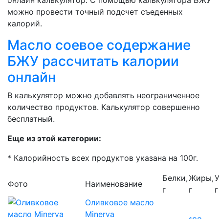
онлайн калькулятор. С помощью калькулятора БЖУ
можно провести точный подсчет съеденных
калорий.
Масло соевое содержание
БЖУ рассчитать калории
онлайн
В калькулятор можно добавлять неограниченное
количество продуктов. Калькулятор совершенно
бесплатный.
Еще из этой категории:
* Калорийность всех продуктов указана на 100г.
Белки,
Жиры,
У
Фото
Наименование
г
г
г
Оливковое масло
Minerva