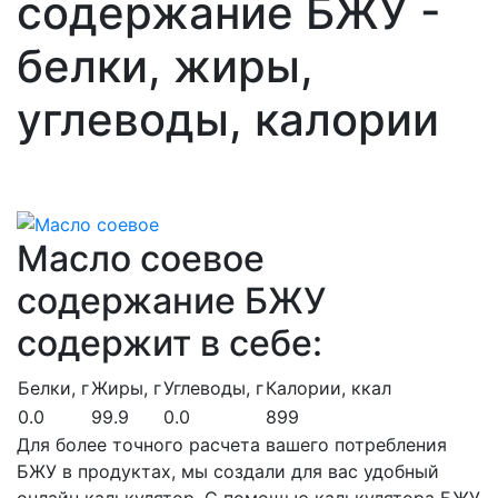
содержание БЖУ -
белки, жиры,
углеводы, калории
Масло соевое
содержание БЖУ
содержит в себе:
Белки, г
Жиры, г
Углеводы, г
Калории, ккал
0.0
99.9
0.0
899
Для более точного расчета вашего потребления
БЖУ в продуктах, мы создали для вас удобный