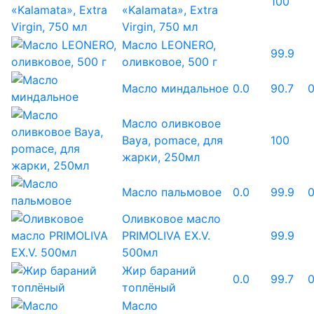
100
«Kalamata», Extra
Virgin, 750 мл
Масло LEONERO,
99.9
оливковое, 500 г
Масло миндальное
0.0
90.7
0
Масло оливковое
Baya, pomace, для
100
жарки, 250мл
Масло пальмовое
0.0
99.9
0
Оливковое масло
PRIMOLIVA ЕХ.V.
99.9
500мл
Жир бараний
0.0
99.7
0
топлёный
Масло