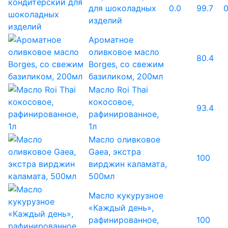
для шоколадных
0.0
99.7
0
изделий
Ароматное
оливковое масло
80.4
Borges, со свежим
базиликом, 200мл
Масло Roi Thai
кокосовое,
93.4
рафинированное,
1л
Масло оливковое
Gaea, экстра
100
вирджин каламата,
500мл
Масло кукурузное
«Каждый день»,
рафинированное,
100