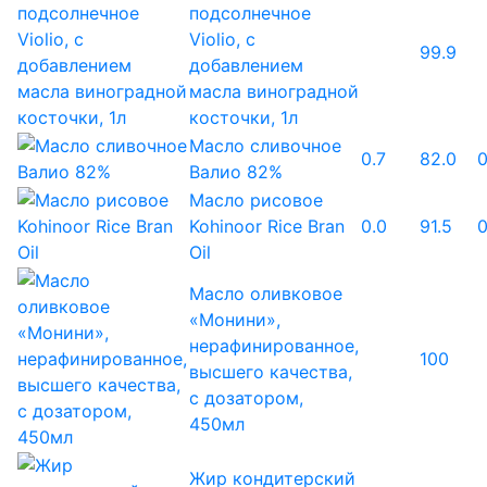
подсолнечное
Violio, с
99.9
добавлением
масла виноградной
косточки, 1л
Масло сливочное
0.7
82.0
0
Валио 82%
Масло рисовое
Kohinoor Rice Bran
0.0
91.5
0
Oil
Масло оливковое
«Монини»,
нерафинированное,
100
высшего качества,
c дозатором,
450мл
Жир кондитерский