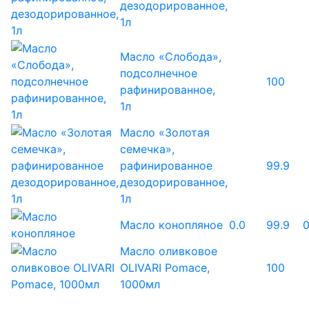
дезодорированное,
1л
Масло «Слобода»,
подсолнечное
100
рафинированное,
1л
Масло «Золотая
семечка»,
рафинированное
99.9
дезодорированное,
1л
Масло конопляное
0.0
99.9
0
Масло оливковое
OLIVARI Pomace,
100
1000мл