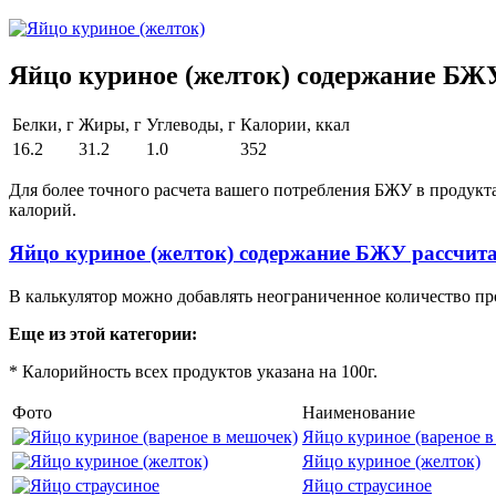
Яйцо куриное (желток) содержание БЖУ
Белки, г
Жиры, г
Углеводы, г
Калории, ккал
16.2
31.2
1.0
352
Для более точного расчета вашего потребления БЖУ в продукт
калорий.
Яйцо куриное (желток) содержание БЖУ рассчит
В калькулятор можно добавлять неограниченное количество пр
Еще из этой категории:
* Калорийность всех продуктов указана на 100г.
Фото
Наименование
Яйцо куриное (вареное в
Яйцо куриное (желток)
Яйцо страусиное