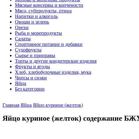
Мясные консервы и копчености
Мясо, субпродукты, птица
Напитки и алкоголь
Овощи и зелень
Орехи
Рыба и морепродукты
Салаты
Спортивное питание и добавки
Сухофрукты
Сырье и приправы
Торты и другие кондитерские изделия
Фрукты и ягоды
Хлеб, хлебобулочные изделия, мука
Чипсы и снэки
Яйца
Без категории
Главная
Яйца
Яйцо куриное (желток)
Яйцо куриное (желток) содержание БЖУ