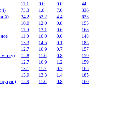
11.1
0.0
0.0
44
ой)
73.3
1.8
7.0
336
хой)
34.2
52.2
4.4
623
10.0
12.0
0.8
155
11.9
13.1
0.6
168
нное
11.0
10.0
0.0
148
13.3
14.5
0.1
185
12.7
10.9
0.7
157
смятку)
12.8
11.6
0.8
159
12.7
10.9
1.2
159
13.1
11.7
0.7
165
13.9
13.3
1.4
185
вкрутую)
12.9
11.6
0.8
160