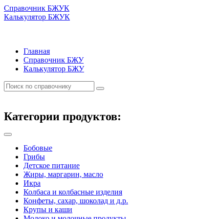
Справочник БЖУК
Калькулятор БЖУК
Главная
Справочник БЖУ
Калькулятор БЖУ
Категории продуктов:
Бобовые
Грибы
Детское питание
Жиры, маргарин, масло
Икра
Колбаса и колбасные изделия
Конфеты, сахар, шоколад и д.р.
Крупы и каши
Молоко и молочные продукты