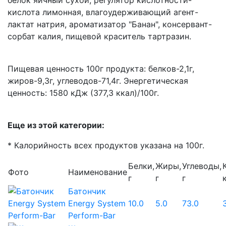
белок яичный сухой, регулятор кислотности-
кислота лимонная, влагоудерживающий агент-
лактат натрия, ароматизатор "Банан", консервант-
сорбат калия, пищевой краситель тартразин.
Пищевая ценность 100г продукта: белков-2,1г,
жиров-9,3г, углеводов-71,4г. Энергетическая
ценность: 1580 кДж (377,3 ккал)/100г.
Еще из этой категории:
* Калорийность всех продуктов указана на 100г.
Белки,
Жиры,
Углеводы,
Фото
Наименование
г
г
г
Батончик
Energy System
10.0
5.0
73.0
Perform-Bar