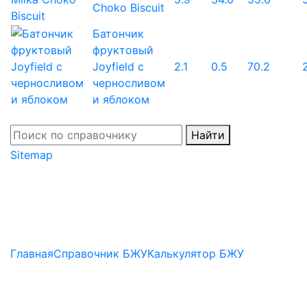
Choko Biscuit
Батончик
фруктовый
Joyfield с
2.1
0.5
70.2
черносливом
и яблоком
Найти
Sitemap
Главная
Справочник БЖУ
Калькулятор БЖУ