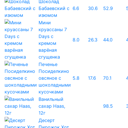
Шоколад
Бабаевский с
6.6
30.6
52.9
изюмом
Мини
круассаны 7
Days с
8.0
26.3
44.0
кремом
варёная
сгущенка
Печенье
Посиделкино
овсяное с
5.8
17.6
70.1
шоколадными
кусочками
Ванильный
сахар Haas,
98.5
12г
Десерт
Пирожок Хот