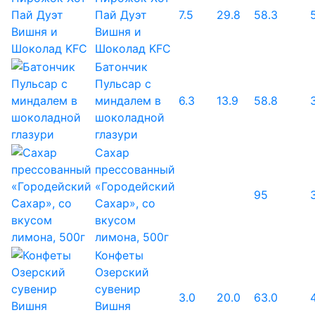
Пай Дуэт
7.5
29.8
58.3
Вишня и
Шоколад KFC
Батончик
Пульсар с
миндалем в
6.3
13.9
58.8
шоколадной
глазури
Сахар
прессованный
«Городейский
95
Сахар», со
вкусом
лимона, 500г
Конфеты
Озерский
сувенир
3.0
20.0
63.0
Вишня