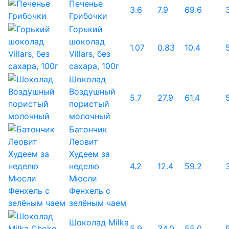
Печенье
3.6
7.9
69.6
Грибочки
Горький
шоколад
1.07
0.83
10.4
Villars, без
сахара, 100г
Шоколад
Воздушный
5.7
27.9
61.4
пористый
молочный
Батончик
Леовит
Худеем за
неделю
4.2
12.4
59.2
Мюсли
Фенхель с
зелёным чаем
Шоколад Milka
5.9
34.0
55.0