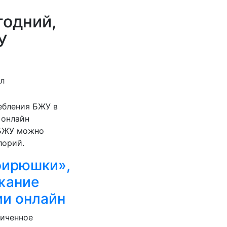
годний,
У
ал
ебления БЖУ в
 онлайн
 БЖУ можно
лорий.
фирюшки»,
жание
ии онлайн
ниченное