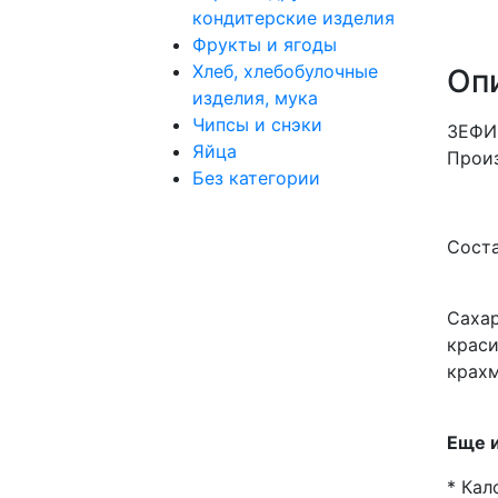
кондитерские изделия
Фрукты и ягоды
Хлеб, хлебобулочные
Оп
изделия, мука
Чипсы и снэки
ЗЕФИ
Яйца
Произ
Без категории
Соста
Сахар
краси
крахм
Еще и
* Кал