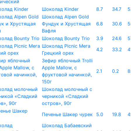
Шоколад Kinder
8.7
34.7
5
Шоколад Alpen Gold
Фундук и Хрустящая
6.8
30.6
5
Вафля
Шоколад Bounty Trio
3.9
24.6
5
Шоколад Picnic Мега
4.2
33.2
4
Грецкий орех
Зефир яблочный Trolli
Apple Mallow, с
2.1
0.2
8
фруктовой начинкой,
150г
Шоколад молочный с
черникой «Сладкий
остров», 90г
Печенье Шакер чурек
5.0
19.8
4
Шоколад Бабаевский