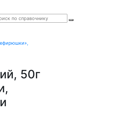
Зефирюшки»,
ий, 50г
и,
ии