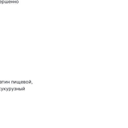
вершенно
латин пищевой,
кукурузный