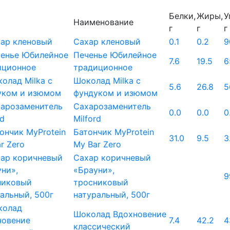
Белки,
Жиры,
У
Наименование
г
г
г
Сахар кленовый
0.1
0.2
9
Печенье Юбилейное
7.6
19.5
6
традиционное
Шоколад Milka с
5.6
26.8
5
фундуком и изюмом
Сахарозаменитель
0.0
0.0
0
Milford
Батончик MyProtein
31.0
9.5
3
My Bar Zero
Сахар коричневый
«Брауни»,
9
тросниковый
натуральный, 500г
Шоколад Вдохновение
7.4
42.2
4
классический