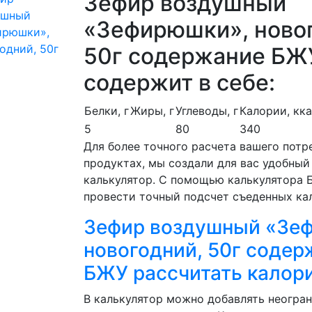
Зефир воздушный
«Зефирюшки», ново
50г содержание БЖ
содержит в себе:
Белки, г
Жиры, г
Углеводы, г
Калории, кк
5
80
340
Для более точного расчета вашего потр
продуктах, мы создали для вас удобный
калькулятор. С помощью калькулятора
провести точный подсчет съеденных ка
Зефир воздушный «Зе
новогодний, 50г содер
БЖУ рассчитать калор
В калькулятор можно добавлять неогра