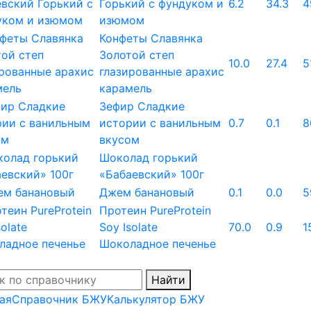
Горький с фундуком и
6.2
34.3
4
изюмом
Конфеты Славянка
Золотой степ
10.0
27.4
5
глазированные арахис
карамель
Зефир Сладкие
истории с ванильным
0.7
0.1
8
вкусом
Шоколад горький
«Бабаевский» 100г
Джем банановый
0.1
0.0
5
Протеин PureProtein
Soy Isolate
70.0
0.9
1
Шоколадное печенье
Найти
ая
Справочник БЖУ
Калькулятор БЖУ