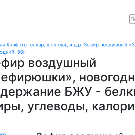
ая
Конфеты, сахар, шоколад и д.р.
Зефир воздушный «
одний, 50г
ефир воздушный
ефирюшки», новогодн
держание БЖУ - белк
ры, углеводы, калор