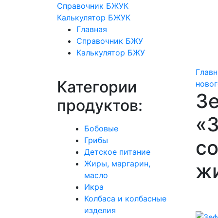
Справочник БЖУК
Калькулятор БЖУК
Главная
Справочник БЖУ
Калькулятор БЖУ
Главн
Категории
новог
З
продуктов:
«З
Бобовые
Грибы
со
Детское питание
Жиры, маргарин,
жи
масло
Икра
Колбаса и колбасные
изделия