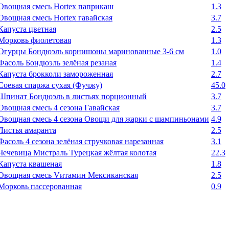
Овощная смесь Hortex паприкаш
1.3
Овощная смесь Hortex гавайская
3.7
Капуста цветная
2.5
Морковь фиолетовая
1.3
Огурцы Бондюэль корнишоны маринованные 3-6 см
1.0
Фасоль Бондюэль зелёная резаная
1.4
Капуста брокколи замороженная
2.7
Соевая спаржа сухая (Фучжу)
45.0
Шпинат Бондюэль в листьях порционный
3.7
Овощная смесь 4 сезона Гавайская
3.7
Овощная смесь 4 сезона Овощи для жарки с шампиньонами
4.9
Листья амаранта
2.5
Фасоль 4 сезона зелёная стручковая нарезанная
3.1
Чечевица Мистраль Турецкая жёлтая колотая
22.3
Капуста квашеная
1.8
Овощная смесь Vитамин Мексиканская
2.5
Морковь пассерованная
0.9