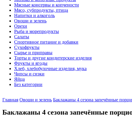
Мясные консервы и копчености
Мясо, субпродукты, птица
Напитки и алкоголь
Овощи и зелень
Орехи
Рыба и морепродукты
Салаты
Спортивное питание и добавки
Сухофрукты
Сырье и приправы
Торты и другие кондитерские изделия
Фрукты и ягоды
Хлеб, хлебобулочные изделия, мука
Чипсы и снэки
Яйца
Без категории
Главная
Овощи и зелень
Баклажаны 4 сезона запечённые порц
Баклажаны 4 сезона запечённые порцио