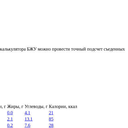
ю калькулятора БЖУ можно провести точный подсчет съеденных
, г
Жиры, г
Углеводы, г
Калории, ккал
0.0
4.1
21
2.1
13.1
85
0.2
7.6
28