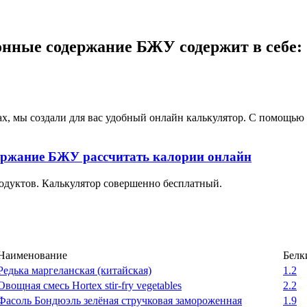
онные содержание БЖУ содержит в себе:
ах, мы создали для вас удобный онлайн калькулятор. С помощь
ержание БЖУ рассчитать калории онлайн
одуктов. Калькулятор совершенно бесплатный.
Наименование
Белки
Редька маргеланская (китайская)
1.2
Овощная смесь Hortex stir-fry vegetables
2.2
Фасоль Бондюэль зелёная стручковая замороженная
1.9