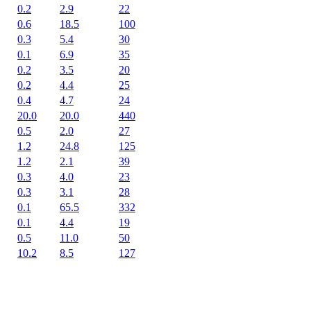
0.2
2.9
22
0.6
18.5
100
0.3
5.4
30
0.1
6.9
35
0.2
3.5
20
0.2
4.4
25
0.4
4.7
24
20.0
20.0
440
0.5
2.0
27
1.2
24.8
125
1.2
2.1
39
0.3
4.0
23
0.3
3.1
28
0.1
65.5
332
0.1
4.4
19
0.5
11.0
50
10.2
8.5
127