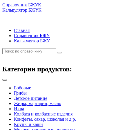
Справочник БЖУК
Калькулятор БЖУК
Главная
Справочник БЖУ
Калькулятор БЖУ
Категории продуктов:
Бобовые
Грибы
Детское питание
Жиры, маргарин, масло
Икра
Колбаса и колбасные изделия
Конфеты, сахар, шоколад и д.р.
Крупы и каши
Молоко и молочные продукты