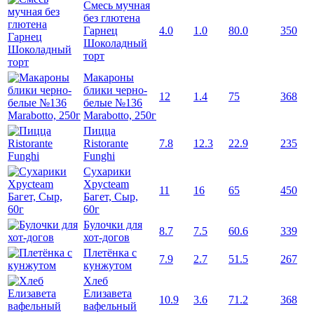
Смесь мучная
без глютена
Гарнец
4.0
1.0
80.0
350
Шоколадный
торт
Макароны
блики черно-
12
1.4
75
368
белые №136
Marabotto, 250г
Пицца
Ristorante
7.8
12.3
22.9
235
Funghi
Сухарики
Хрусteam
11
16
65
450
Багет, Сыр,
60г
Булочки для
8.7
7.5
60.6
339
хот-догов
Плетёнка с
7.9
2.7
51.5
267
кунжутом
Хлеб
Елизавета
10.9
3.6
71.2
368
вафельный