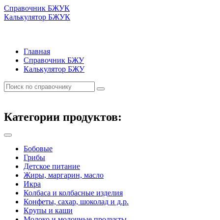
Справочник БЖУК
Калькулятор БЖУК
Главная
Справочник БЖУ
Калькулятор БЖУ
Категории продуктов:
Бобовые
Грибы
Детское питание
Жиры, маргарин, масло
Икра
Колбаса и колбасные изделия
Конфеты, сахар, шоколад и д.р.
Крупы и каши
Молоко и молочные продукты