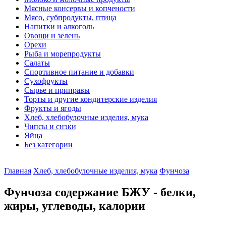
Мясные консервы и копчености
Мясо, субпродукты, птица
Напитки и алкоголь
Овощи и зелень
Орехи
Рыба и морепродукты
Салаты
Спортивное питание и добавки
Сухофрукты
Сырье и приправы
Торты и другие кондитерские изделия
Фрукты и ягоды
Хлеб, хлебобулочные изделия, мука
Чипсы и снэки
Яйца
Без категории
Главная
Хлеб, хлебобулочные изделия, мука
Фунчоза
Фунчоза содержание БЖУ - белки,
жиры, углеводы, калории