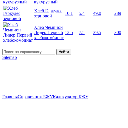
кукурузный
Хлеб Геркулес
10.1
5.4
49.0
289
зерновой
Хлеб Чемпион
Лидер Первый
12.5
7.5
39.5
300
хлебокомбинат
Найти
Sitemap
Главная
Справочник БЖУ
Калькулятор БЖУ