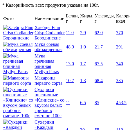
* Калорийность всех продуктов указана на 100г.
Белки,
Жиры,
Углеводы,
Калори
Фото
Наименование
г
г
г
ккал
Хлебцы Finn
Crisp Codiander
11.0
2.9
62.0
370
Бородинские
Мука соевая
48.9
1.0
21.7
291
обезжиренная
Мука
гречневая
13.0
1.7
67.5
340
блинная
Myllyn Paras
Макароны
10.7
1.3
68.4
335
первого сорта
Сухарики
пшеничные
«Клинские» со
11
6.5
85
453.5
вкусом белых
грибов в
сметане, 100г
Сухарики
«Каждый
4
30
55
410