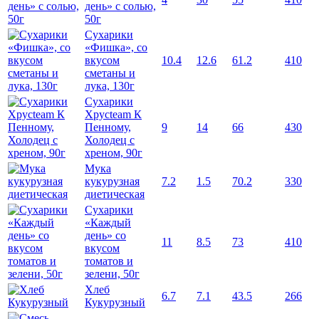
день» с солью,
50г
Сухарики
«Фишка», со
вкусом
10.4
12.6
61.2
410
сметаны и
лука, 130г
Сухарики
Хрусteam К
Пенному,
9
14
66
430
Холодец с
хреном, 90г
Мука
кукурузная
7.2
1.5
70.2
330
диетическая
Сухарики
«Каждый
день» со
11
8.5
73
410
вкусом
томатов и
зелени, 50г
Хлеб
6.7
7.1
43.5
266
Кукурузный