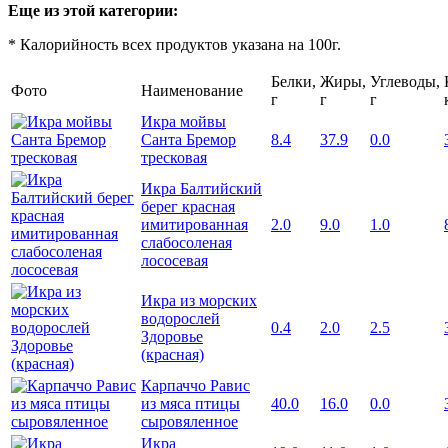
Еще из этой категории:
* Калорийность всех продуктов указана на 100г.
Белки,
Жиры,
Углеводы,
Фото
Наименование
г
г
г
Икра мойвы
Санта Бремор
8.4
37.9
0.0
тресковая
Икра Балтийский
берег красная
имитированная
2.0
9.0
1.0
слабосоленая
лососевая
Икра из морских
водорослей
0.4
2.0
2.5
Здоровье
(красная)
Карпаччо Равис
из мяса птицы
40.0
16.0
0.0
сыровяленное
Икра