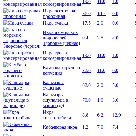
19.0
11.0
1.0
консервированная
Икра осетровая
36.0
10.2
0.0
пробойная
Икра судака
17.5
2.0
0.0
Икра из морских
водорослей
0.4
2.5
4.0
Здоровье (черная)
Икра трески
19.0
11.0
1.0
консервированная
Камбала горячего
22.0
11.6
0.0
копчения
Кальмары
62.0
2.0
5.0
сушеные
Кальмары
(щупальца в
70.0
1.0
3.0
маринаде)
Икра
8.8
6.2
12.9
толстолобика
Кабачковая икра
1.2
7.0
7.4