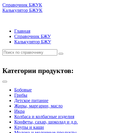
Справочник БЖУК
Калькулятор БЖУК
Главная
Справочник БЖУ
Калькулятор БЖУ
Категории продуктов:
Бобовые
Грибы
Детское питание
Жиры, маргарин, масло
Икра
Колбаса и колбасные изделия
Конфеты, сахар, шоколад и д.р.
Крупы и каши
Молоко и молочные продукты