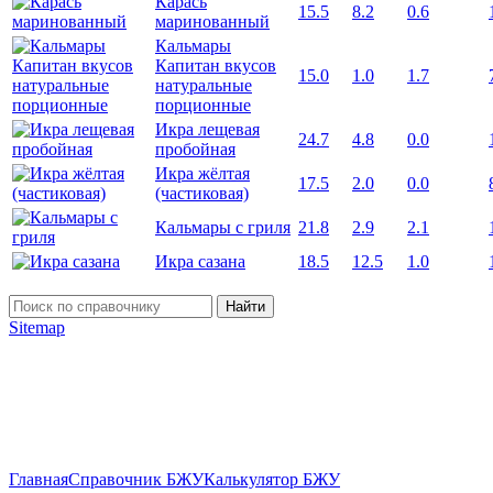
Карась
15.5
8.2
0.6
маринованный
Кальмары
Капитан вкусов
15.0
1.0
1.7
натуральные
порционные
Икра лещевая
24.7
4.8
0.0
пробойная
Икра жёлтая
17.5
2.0
0.0
(частиковая)
Кальмары с гриля
21.8
2.9
2.1
Икра сазана
18.5
12.5
1.0
Найти
Sitemap
Главная
Справочник БЖУ
Калькулятор БЖУ