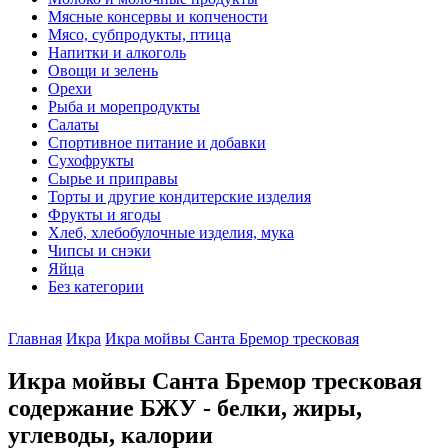
Мясные консервы и копчености
Мясо, субпродукты, птица
Напитки и алкоголь
Овощи и зелень
Орехи
Рыба и морепродукты
Салаты
Спортивное питание и добавки
Сухофрукты
Сырье и приправы
Торты и другие кондитерские изделия
Фрукты и ягоды
Хлеб, хлебобулочные изделия, мука
Чипсы и снэки
Яйца
Без категории
Главная
Икра
Икра мойвы Санта Бремор тресковая
Икра мойвы Санта Бремор тресковая
содержание БЖУ - белки, жиры,
углеводы, калории