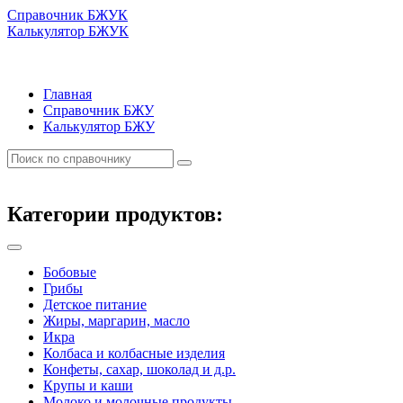
Справочник БЖУК
Калькулятор БЖУК
Главная
Справочник БЖУ
Калькулятор БЖУ
Категории продуктов:
Бобовые
Грибы
Детское питание
Жиры, маргарин, масло
Икра
Колбаса и колбасные изделия
Конфеты, сахар, шоколад и д.р.
Крупы и каши
Молоко и молочные продукты