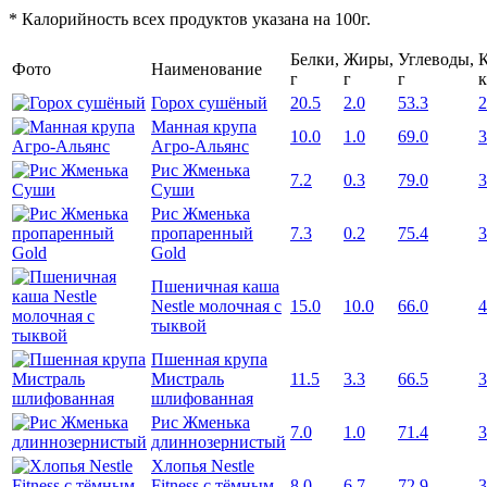
* Калорийность всех продуктов указана на 100г.
Белки,
Жиры,
Углеводы,
К
Фото
Наименование
г
г
г
к
Горох сушёный
20.5
2.0
53.3
2
Манная крупа
10.0
1.0
69.0
3
Агро-Альянс
Рис Жменька
7.2
0.3
79.0
3
Суши
Рис Жменька
пропаренный
7.3
0.2
75.4
3
Gold
Пшеничная каша
Nestle молочная с
15.0
10.0
66.0
4
тыквой
Пшенная крупа
Мистраль
11.5
3.3
66.5
3
шлифованная
Рис Жменька
7.0
1.0
71.4
3
длиннозернистый
Хлопья Nestle
Fitness с тёмным
8.0
6.7
72.9
3