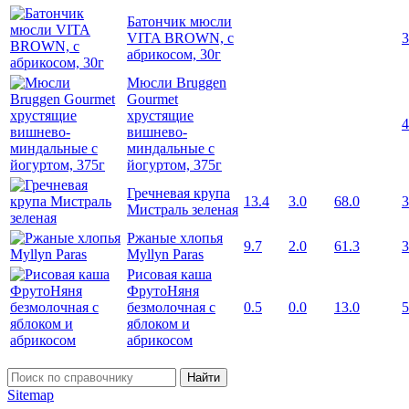
Батончик мюсли
VITA BROWN, с
3
абрикосом, 30г
Мюсли Bruggen
Gourmet
хрустящие
4
вишнево-
миндальные с
йогуртом, 375г
Гречневая крупа
13.4
3.0
68.0
3
Мистраль зеленая
Ржаные хлопья
9.7
2.0
61.3
3
Myllyn Paras
Рисовая каша
ФрутоНяня
безмолочная с
0.5
0.0
13.0
5
яблоком и
абрикосом
Найти
Sitemap