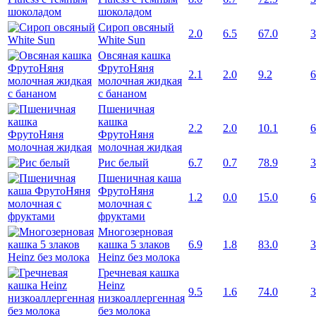
шоколадом
Сироп овсяный
2.0
6.5
67.0
3
White Sun
Овсяная кашка
ФрутоНяня
2.1
2.0
9.2
6
молочная жидкая
с бананом
Пшеничная
кашка
2.2
2.0
10.1
6
ФрутоНяня
молочная жидкая
Рис белый
6.7
0.7
78.9
3
Пшеничная каша
ФрутоНяня
1.2
0.0
15.0
6
молочная с
фруктами
Многозерновая
кашка 5 злаков
6.9
1.8
83.0
3
Heinz без молока
Гречневая кашка
Heinz
9.5
1.6
74.0
3
низкоаллергенная
без молока