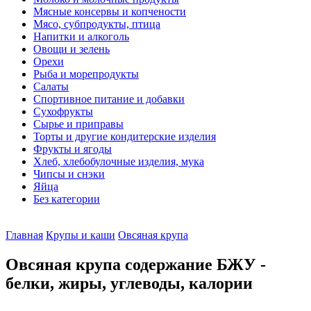
Мясные консервы и копчености
Мясо, субпродукты, птица
Напитки и алкоголь
Овощи и зелень
Орехи
Рыба и морепродукты
Салаты
Спортивное питание и добавки
Сухофрукты
Сырье и приправы
Торты и другие кондитерские изделия
Фрукты и ягоды
Хлеб, хлебобулочные изделия, мука
Чипсы и снэки
Яйца
Без категории
Главная
Крупы и каши
Овсяная крупа
Овсяная крупа содержание БЖУ -
белки, жиры, углеводы, калории