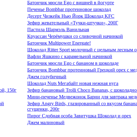
Батончик мюсли Ego с вишней в йогурте
Печенье Bombbar протеиновое шоколад
Десерт Чизкейк Нью Йорк Шоколад KFC
Зефир жевательный «Тучки-штучки», 200Г
Пастила Шармэль Ванильная
Круассан Черёмушки со сливочной начинкой
Батончик Multipower Energate!
Шоколад Ritter Sport молочный с цельным лесным 
Вафли Яшкино с карамельной начинкой
Батончик мюсли Ego с бананом в шоколаде
Батончик Bombbar протеиновый Грецкий орех с ме
Джем голубичный
Шоколад Nuts Мегабайт новая нежная нуга
Зефир банановый Trolli Choco Bananas, с шоколадно
Мини-печенье Медвежонок Барни для завтрака мед
Зефир Angry Birds, глазированный со вкусом банан
сгущенки, 200г
Пирог Сдобная особа Завитушка Шоколад и орех
Джем малиновый