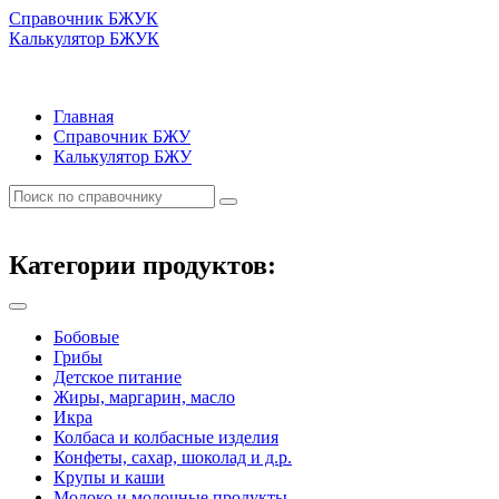
Справочник БЖУК
Калькулятор БЖУК
Главная
Справочник БЖУ
Калькулятор БЖУ
Категории продуктов:
Бобовые
Грибы
Детское питание
Жиры, маргарин, масло
Икра
Колбаса и колбасные изделия
Конфеты, сахар, шоколад и д.р.
Крупы и каши
Молоко и молочные продукты