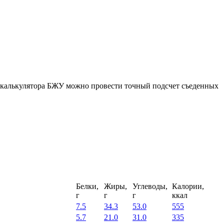
ю калькулятора БЖУ можно провести точный подсчет съеденных
Белки,
Жиры,
Углеводы,
Калории,
г
г
г
ккал
7.5
34.3
53.0
555
5.7
21.0
31.0
335