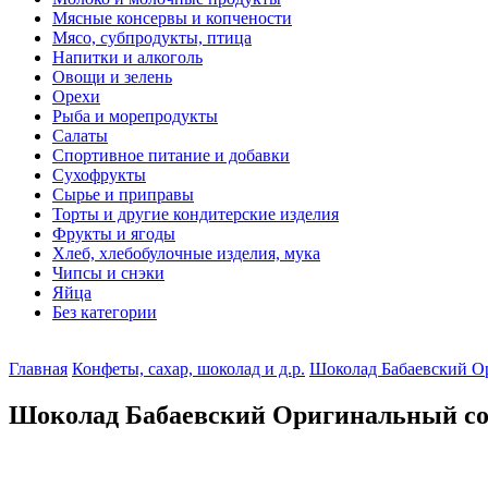
Мясные консервы и копчености
Мясо, субпродукты, птица
Напитки и алкоголь
Овощи и зелень
Орехи
Рыба и морепродукты
Салаты
Спортивное питание и добавки
Сухофрукты
Сырье и приправы
Торты и другие кондитерские изделия
Фрукты и ягоды
Хлеб, хлебобулочные изделия, мука
Чипсы и снэки
Яйца
Без категории
Главная
Конфеты, сахар, шоколад и д.р.
Шоколад Бабаевский О
Шоколад Бабаевский Оригинальный сод