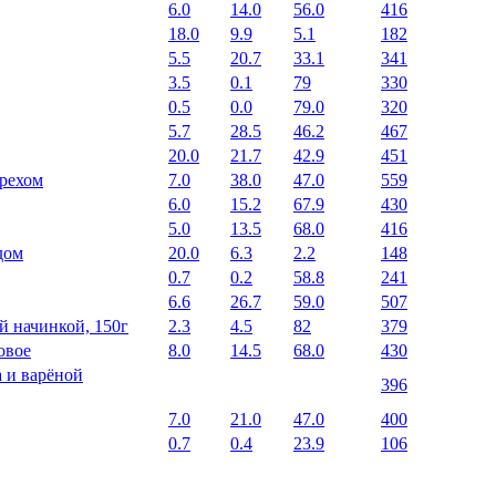
6.0
14.0
56.0
416
18.0
9.9
5.1
182
5.5
20.7
33.1
341
3.5
0.1
79
330
0.5
0.0
79.0
320
5.7
28.5
46.2
467
20.0
21.7
42.9
451
орехом
7.0
38.0
47.0
559
6.0
15.2
67.9
430
5.0
13.5
68.0
416
дом
20.0
6.3
2.2
148
0.7
0.2
58.8
241
6.6
26.7
59.0
507
й начинкой, 150г
2.3
4.5
82
379
овое
8.0
14.5
68.0
430
а и варёной
396
7.0
21.0
47.0
400
0.7
0.4
23.9
106